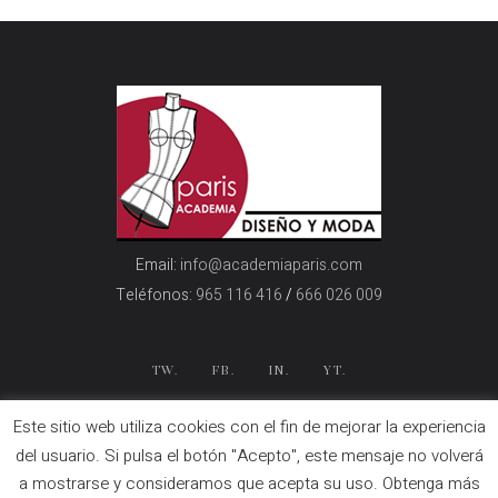
Email:
info@academiaparis.com
Teléfonos:
965 116 416
/
666 026 009
TW.
FB.
IN.
YT.
Desarrollado por:
OC – Diseño y Desarrollo
Este sitio web utiliza cookies con el fin de mejorar la experiencia
Web
del usuario. Si pulsa el botón "Acepto", este mensaje no volverá
Copyright © Academia Paris | Todos los
a mostrarse y consideramos que acepta su uso. Obtenga más